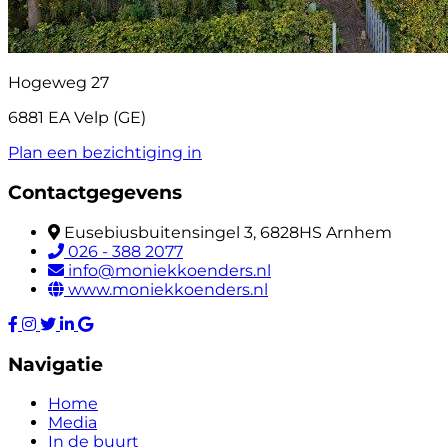
Hogeweg 27
6881 EA Velp (GE)
Plan een bezichtiging in
Contactgegevens
Eusebiusbuitensingel 3, 6828HS Arnhem
026 - 388 2077
info@moniekkoenders.nl
www.moniekkoenders.nl
Navigatie
Home
Media
In de buurt