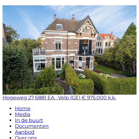
Hogeweg 27
6881 EA · Velp (GE)
€ 975.000 k.k.
Home
Media
In de buurt
Documenten
Aanbod
Over ons