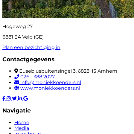
Hogeweg 27
6881 EA Velp (GE)
Plan een bezichtiging in
Contactgegevens
Eusebiusbuitensingel 3, 6828HS Arnhem
026 - 388 2077
info@moniekkoenders.nl
www.moniekkoenders.nl
Navigatie
Home
Media
In de buurt