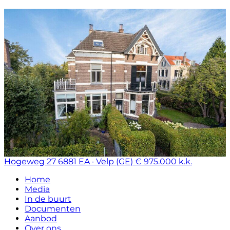
Hogeweg 27
6881 EA · Velp (GE)
€ 975.000 k.k.
Home
Media
In de buurt
Documenten
Aanbod
Over ons