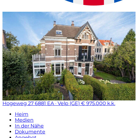
Hogeweg 27
6881 EA · Velp (GE)
€ 975.000 k.k.
Heim
Medien
In der Nähe
Dokumente
Angebot