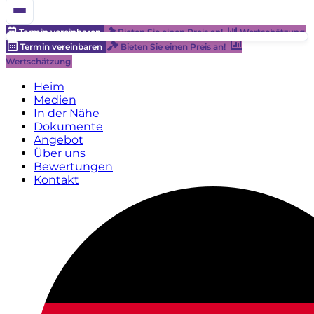
Termin vereinbaren
Bieten Sie einen Preis an!
Wertschätzung
Termin vereinbaren
Bieten Sie einen Preis an!
Wertschätzung
Heim
Medien
In der Nähe
Dokumente
Angebot
Über uns
Bewertungen
Kontakt