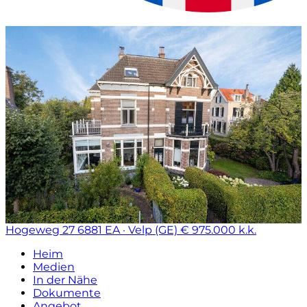
Hogeweg 27
6881 EA · Velp (GE)
€ 975.000 k.k.
Heim
Medien
In der Nähe
Dokumente
Angebot