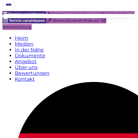
Termin vereinbaren
Bieten Sie einen Preis an!
Wertschätzung
Termin vereinbaren
Bieten Sie einen Preis an!
Wertschätzung
Heim
Medien
In der Nähe
Dokumente
Angebot
Über uns
Bewertungen
Kontakt