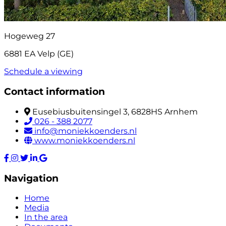
Hogeweg 27
6881 EA Velp (GE)
Schedule a viewing
Contact information
Eusebiusbuitensingel 3, 6828HS Arnhem
026 - 388 2077
info@moniekkoenders.nl
www.moniekkoenders.nl
Navigation
Home
Media
In the area