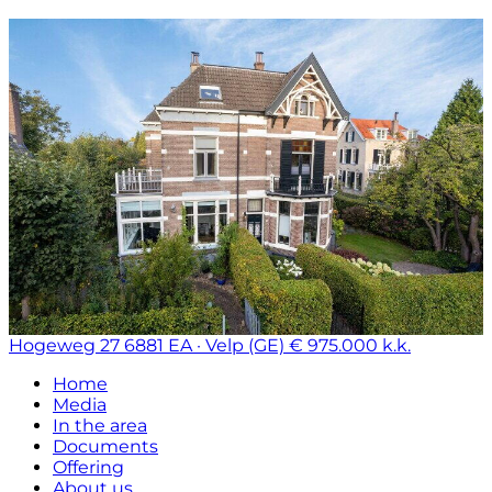
Hogeweg 27
6881 EA · Velp (GE)
€ 975.000 k.k.
Home
Media
In the area
Documents
Offering
About us