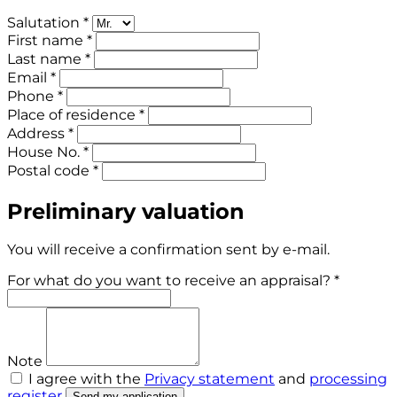
Salutation *
First name *
Last name *
Email *
Phone *
Place of residence *
Address *
House No. *
Postal code *
Preliminary valuation
You will receive a confirmation sent by e-mail.
For what do you want to receive an appraisal? *
Note
I agree with the
Privacy statement
and
processing
register
Send my application